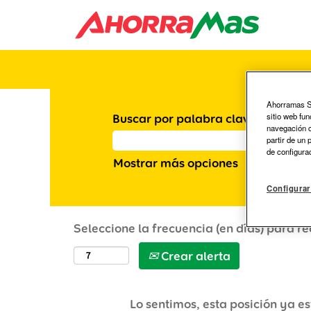
Ahorramas S.
sitio web fu
Buscar por palabra clave
navegación co
partir de un
de configura
Mostrar más opciones
Configurar
Seleccione la frecuencia (en días) para re
Crear alerta
Lo sentimos, esta posición ya es