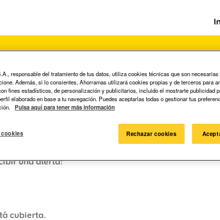
I
A., responsable del tratamiento de tus datos, utiliza cookies técnicas que son necesarias
ncione. Además, si lo consientes, Ahorramas utilizará cookies propias y de terceros para an
Buscar por ubicación
n fines estadísticos, de personalización y publicitarios, incluido el mostrarte publicidad 
 perfil elaborado en base a tu navegación. Puedes aceptarlas todas o gestionar tus preferen
ción.
Pulsa aquí para tener más información
 cookies
Rechazar cookies
Acept
cibir una alerta:
tá cubierta.