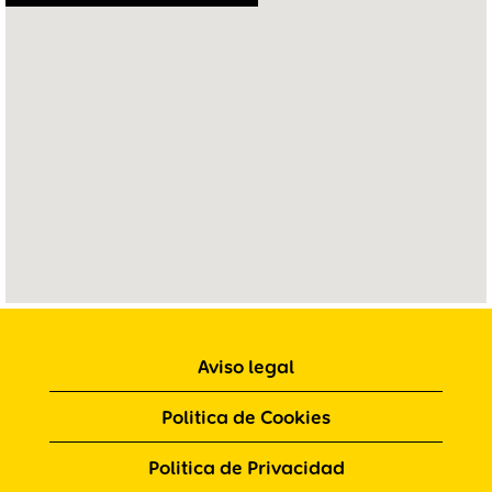
lectores
de
pantalla
no
pueden
leer
el
siguiente
mapa
con
opción
de
búsqueda.
Aviso legal
Politica de Cookies
Politica de Privacidad