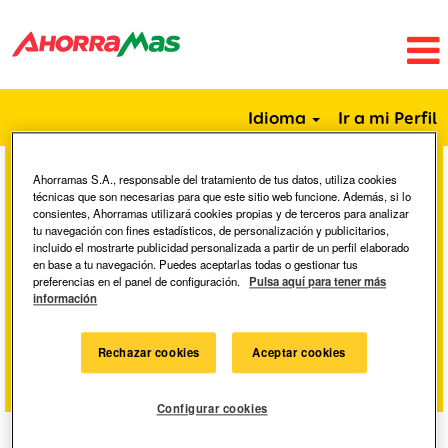
Idioma
Ir a mi Perfil
Ahorramas S.A., responsable del tratamiento de tus datos, utiliza cookies
Buscar por palabra clave
técnicas que son necesarias para que este sitio web funcione. Además, si lo
consientes, Ahorramas utilizará cookies propias y de terceros para analizar
tu navegación con fines estadísticos, de personalización y publicitarios,
incluido el mostrarte publicidad personalizada a partir de un perfil elaborado
Buscar por ubicación
en base a tu navegación. Puedes aceptarlas todas o gestionar tus
preferencias en el panel de configuración.
Pulsa aquí para tener más
información
Mostrar más opciones
Rechazar cookies
Aceptar cookies
Configurar cookies
Seleccione la frecuencia (en días) para recibir