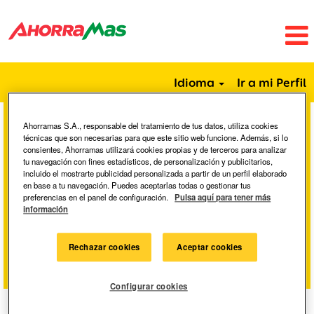
Idioma
Ir a mi Perfil
Ahorramas S.A., responsable del tratamiento de tus datos, utiliza cookies
Buscar por palabra clave
técnicas que son necesarias para que este sitio web funcione. Además, si lo
consientes, Ahorramas utilizará cookies propias y de terceros para analizar
tu navegación con fines estadísticos, de personalización y publicitarios,
incluido el mostrarte publicidad personalizada a partir de un perfil elaborado
Buscar por ubicación
en base a tu navegación. Puedes aceptarlas todas o gestionar tus
preferencias en el panel de configuración.
Pulsa aquí para tener más
información
Mostrar más opciones
Rechazar cookies
Aceptar cookies
Configurar cookies
Seleccione la frecuencia (en días) para recibir