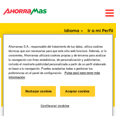
Idioma
Ir a mi Perfil
Ahorramas S.A., responsable del tratamiento de tus datos, utiliza cookies
Buscar por palabra clave
técnicas que son necesarias para que este sitio web funcione. Además, si lo
consientes, Ahorramas utilizará cookies propias y de terceros para analizar
tu navegación con fines estadísticos, de personalización y publicitarios,
incluido el mostrarte publicidad personalizada a partir de un perfil elaborado
Buscar por ubicación
en base a tu navegación. Puedes aceptarlas todas o gestionar tus
preferencias en el panel de configuración.
Pulsa aquí para tener más
información
Mostrar más opciones
Rechazar cookies
Aceptar cookies
Configurar cookies
Seleccione la frecuencia (en días) para recibir