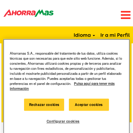
Idioma
Ir a mi Perfil
Ahorramas S.A., responsable del tratamiento de tus datos, utiliza cookies
Buscar por palabra clave
técnicas que son necesarias para que este sitio web funcione. Además, si lo
consientes, Ahorramas utilizará cookies propias y de terceros para analizar
tu navegación con fines estadísticos, de personalización y publicitarios,
incluido el mostrarte publicidad personalizada a partir de un perfil elaborado
Buscar por ubicación
en base a tu navegación. Puedes aceptarlas todas o gestionar tus
preferencias en el panel de configuración.
Pulsa aquí para tener más
información
Mostrar más opciones
Rechazar cookies
Aceptar cookies
Configurar cookies
Seleccione la frecuencia (en días) para recibir