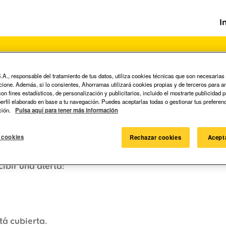
I
A., responsable del tratamiento de tus datos, utiliza cookies técnicas que son necesarias
ncione. Además, si lo consientes, Ahorramas utilizará cookies propias y de terceros para an
Buscar por ubicación
n fines estadísticos, de personalización y publicitarios, incluido el mostrarte publicidad 
 perfil elaborado en base a tu navegación. Puedes aceptarlas todas o gestionar tus preferen
ción.
Pulsa aquí para tener más información
 cookies
Rechazar cookies
Acept
cibir una alerta:
tá cubierta.