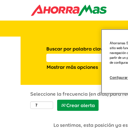
Ahorramas S.
sitio web fu
Buscar por palabra clave
navegación co
partir de un
de configura
Mostrar más opciones
Configurar
Seleccione la frecuencia (en días) para re
Crear alerta
Lo sentimos, esta posición ya es