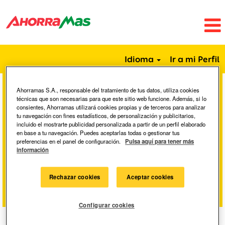
Idioma
Ir a mi Perfil
Ahorramas S.A., responsable del tratamiento de tus datos, utiliza cookies
Buscar por palabra clave
técnicas que son necesarias para que este sitio web funcione. Además, si lo
consientes, Ahorramas utilizará cookies propias y de terceros para analizar
tu navegación con fines estadísticos, de personalización y publicitarios,
incluido el mostrarte publicidad personalizada a partir de un perfil elaborado
Buscar por ubicación
en base a tu navegación. Puedes aceptarlas todas o gestionar tus
preferencias en el panel de configuración.
Pulsa aquí para tener más
información
Mostrar más opciones
Rechazar cookies
Aceptar cookies
Configurar cookies
Seleccione la frecuencia (en días) para recibir