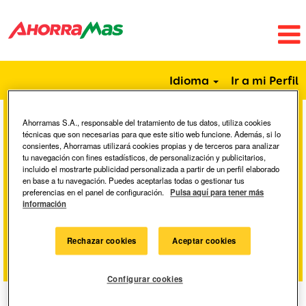
Idioma
Ir a mi Perfil
Ahorramas S.A., responsable del tratamiento de tus datos, utiliza cookies
Buscar por palabra clave
técnicas que son necesarias para que este sitio web funcione. Además, si lo
consientes, Ahorramas utilizará cookies propias y de terceros para analizar
tu navegación con fines estadísticos, de personalización y publicitarios,
incluido el mostrarte publicidad personalizada a partir de un perfil elaborado
Buscar por ubicación
en base a tu navegación. Puedes aceptarlas todas o gestionar tus
preferencias en el panel de configuración.
Pulsa aquí para tener más
información
Mostrar más opciones
Rechazar cookies
Aceptar cookies
Configurar cookies
Seleccione la frecuencia (en días) para recibir