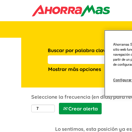
Ahorramas S.
sitio web fu
Buscar por palabra clave
navegación co
partir de un
de configura
Mostrar más opciones
Configurar
Seleccione la frecuencia (en días) para re
Crear alerta
Lo sentimos, esta posición ya es