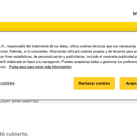
I
A., responsable del tratamiento de tus datos, utiliza cookies técnicas que son necesarias
ncione. Además, si lo consientes, Ahorramas utilizará cookies propias y de terceros para an
Buscar por ubicación
n fines estadísticos, de personalización y publicitarios, incluido el mostrarte publicidad 
 perfil elaborado en base a tu navegación. Puedes aceptarlas todas o gestionar tus preferen
ción.
Pulsa aquí para tener más información
 cookies
Rechazar cookies
Acept
cibir una alerta:
tá cubierta.