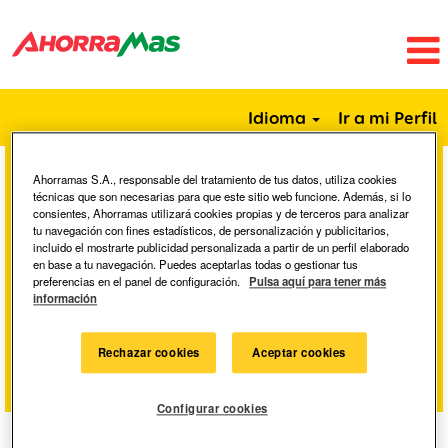
Idioma
Ir a mi Perfil
Ahorramas S.A., responsable del tratamiento de tus datos, utiliza cookies
Buscar por palabra clave
técnicas que son necesarias para que este sitio web funcione. Además, si lo
consientes, Ahorramas utilizará cookies propias y de terceros para analizar
tu navegación con fines estadísticos, de personalización y publicitarios,
incluido el mostrarte publicidad personalizada a partir de un perfil elaborado
Buscar por ubicación
en base a tu navegación. Puedes aceptarlas todas o gestionar tus
preferencias en el panel de configuración.
Pulsa aquí para tener más
información
Mostrar más opciones
Rechazar cookies
Aceptar cookies
Configurar cookies
Seleccione la frecuencia (en días) para recibir